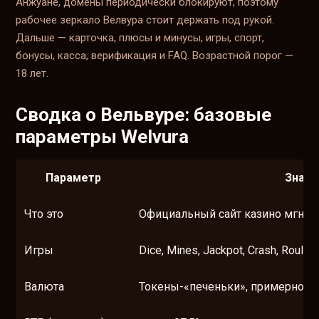
Анжуане, домены периодически блокируют, поэтому
рабочее зеркало Велвура стоит держать под рукой.
Дальше — карточка, плюсы и минусы, игры, спорт,
бонусы, касса, верификация и FAQ. Возрастной порог —
18 лет.
Сводка о Вельвуре: базовые
параметры Welvura
Параметр
Значе
Что это
Официальный сайт казино мгнове
Игры
Dice, Mines, Jackpot, Crash, Roulette
Валюта
Токены-«печеньки», примерно 1 