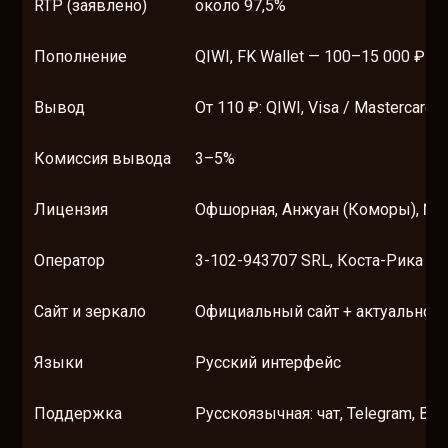
RTP (заявлено)
около 97,5%
Пополнение
QIWI, FK Wallet — 100–15 000 ₽
Вывод
От 110 ₽: QIWI, Visa / Mastercard /
Комиссия вывода
3–5%
Лицензия
Офшорная, Анжуан (Коморы), № 
Оператор
3-102-943707 SRL, Коста-Рика
Сайт и зеркало
Официальный сайт + актуальное 
Языки
Русский интерфейс
Поддержка
Русскоязычная: чат, Telegram, ВК