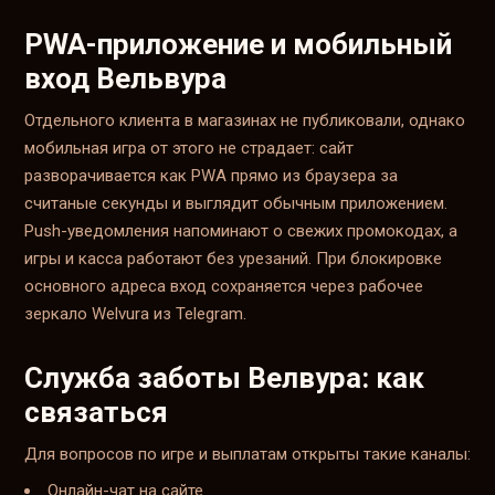
PWA-приложение и мобильный
вход Вельвура
Отдельного клиента в магазинах не публиковали, однако
мобильная игра от этого не страдает: сайт
разворачивается как PWA прямо из браузера за
считаные секунды и выглядит обычным приложением.
Push-уведомления напоминают о свежих промокодах, а
игры и касса работают без урезаний. При блокировке
основного адреса вход сохраняется через рабочее
зеркало Welvura из Telegram.
Служба заботы Велвура: как
связаться
Для вопросов по игре и выплатам открыты такие каналы:
Онлайн-чат на сайте