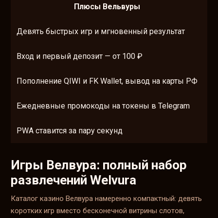
Плюсы Вельвуры
Девять быстрых игр и мгновенный результат
Оф
Вход и первый депозит — от 100 ₽
Мя
Пополнение QIWI и FK Wallet, вывод на карты РФ
Ко
Ежедневные промокоды на токены в Telegram
Пр
PWA ставится за пару секунд
Ос
Игры Велвура: полный набор
развлечений Welvura
Каталог казино Велвура намеренно компактный: девять
коротких игр вместо бесконечной витрины слотов,