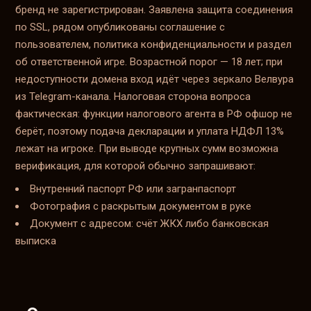
бренд не зарегистрирован. Заявлена защита соединения
по SSL, рядом опубликованы соглашение с
пользователем, политика конфиденциальности и раздел
об ответственной игре. Возрастной порог — 18 лет; при
недоступности домена вход идёт через зеркало Велвура
из Telegram-канала. Налоговая сторона вопроса
фактическая: функции налогового агента в РФ офшор не
берёт, поэтому подача декларации и уплата НДФЛ 13%
лежат на игроке. При выводе крупных сумм возможна
верификация, для которой обычно запрашивают:
Внутренний паспорт РФ или загранпаспорт
Фотография с раскрытым документом в руке
Документ с адресом: счёт ЖКХ либо банковская
выписка